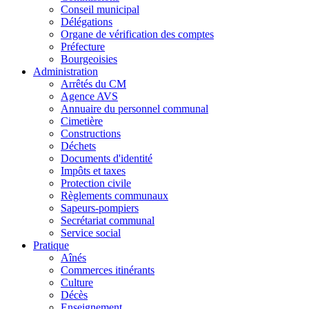
Conseil municipal
Délégations
Organe de vérification des comptes
Préfecture
Bourgeoisies
Administration
Arrêtés du CM
Agence AVS
Annuaire du personnel communal
Cimetière
Constructions
Déchets
Documents d'identité
Impôts et taxes
Protection civile
Règlements communaux
Sapeurs-pompiers
Secrétariat communal
Service social
Pratique
Aînés
Commerces itinérants
Culture
Décès
Enseignement