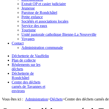
Extrait OP et casier judiciaire
Jeunesse
Paroisse de Rondchâtel
Petite enfance
Sociétés et associations locales
Service des eaux
Tourisme
Unité pastorale catholique Bienne-La Neuveville
Voyages
Contact
Administration communale
Déchetterie de Vauffelin
Plan de collecte
Règlements sur les
déchets
Déchetterie de
Rondchâtel
Centre des déchets
carnés de Tavannes et
environs
Vous êtes ici :
Administration
>
Déchets
>
Centre des déchets carnés de