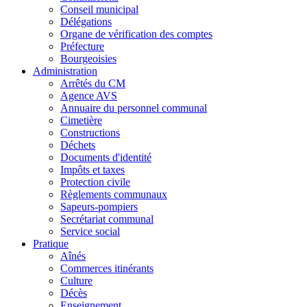
Conseil municipal
Délégations
Organe de vérification des comptes
Préfecture
Bourgeoisies
Administration
Arrêtés du CM
Agence AVS
Annuaire du personnel communal
Cimetière
Constructions
Déchets
Documents d'identité
Impôts et taxes
Protection civile
Règlements communaux
Sapeurs-pompiers
Secrétariat communal
Service social
Pratique
Aînés
Commerces itinérants
Culture
Décès
Enseignement